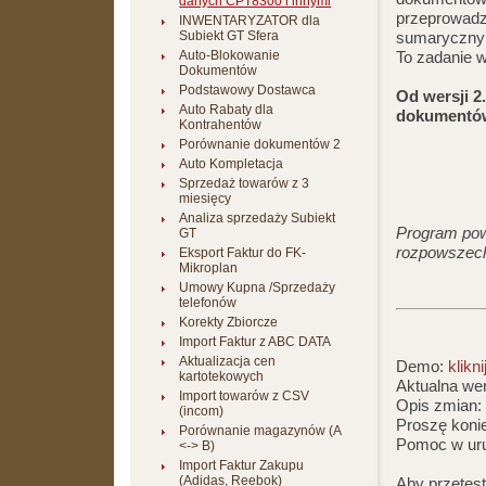
danych CPT8300 i innymi
przeprowadz
INWENTARYZATOR dla
Subiekt GT Sfera
sumaryczny 
Auto-Blokowanie
To zadanie 
Dokumentów
Podstawowy Dostawca
Od wersji 2
Auto Rabaty dla
dokumentów
Kontrahentów
Porównanie dokumentów 2
Auto Kompletacja
Sprzedaż towarów z 3
miesięcy
Analiza sprzedaży Subiekt
Program pow
GT
rozpowszechn
Eksport Faktur do FK-
Mikroplan
Umowy Kupna /Sprzedaży
telefonów
Korekty Zbiorcze
Import Faktur z ABC DATA
Aktualizacja cen
Demo:
klikni
kartotekowych
Aktualna wer
Import towarów z CSV
Opis zmian
(incom)
Proszę koni
Porównanie magazynów (A
Pomoc w ur
<-> B)
Import Faktur Zakupu
(Adidas, Reebok)
Aby przetes