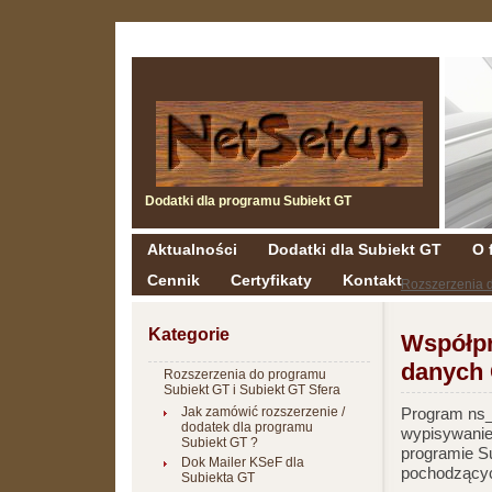
Dodatki dla programu Subiekt GT
Aktualności
Dodatki dla Subiekt GT
O 
Cennik
Certyfikaty
Kontakt
Rozszerzenia d
Kategorie
Współpr
danych 
Rozszerzenia do programu
Subiekt GT i Subiekt GT Sfera
Jak zamówić rozszerzenie /
Program ns_
dodatek dla programu
wypisywani
Subiekt GT ?
programie S
Dok Mailer KSeF dla
pochodzący
Subiekta GT