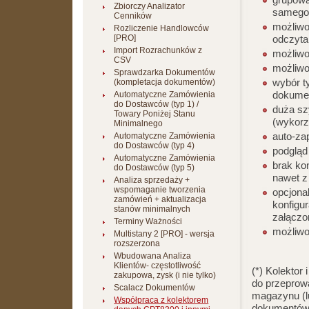
Zbiorczy Analizator
samego 
Cenników
możliwo
Rozliczenie Handlowców
[PRO]
odczyta
Import Rozrachunków z
możliwo
CSV
możliwo
Sprawdzarka Dokumentów
wybór t
(kompletacja dokumentów)
dokumen
Automatyczne Zamówienia
do Dostawców (typ 1) /
duża sz
Towary Poniżej Stanu
(wykorz
Minimalnego
auto-za
Automatyczne Zamówienia
do Dostawców (typ 4)
podgląd
Automatyczne Zamówienia
brak ko
do Dostawców (typ 5)
nawet z
Analiza sprzedaży +
wspomaganie tworzenia
opcjona
zamówień + aktualizacja
konfigu
stanów minimalnych
załączo
Terminy Ważności
możliwo
Multistany 2 [PRO] - wersja
rozszerzona
Wbudowana Analiza
Klientów- częstotliwość
(*) Kolekto
zakupowa, zysk (i nie tylko)
do przeprow
Scalacz Dokumentów
magazynu (lu
Współpraca z kolektorem
dokumentów 