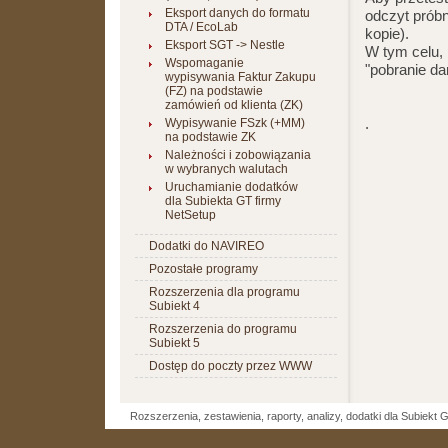
Eksport danych do formatu
odczyt próbn
DTA / EcoLab
kopie).
Eksport SGT -> Nestle
W tym celu,
Wspomaganie
"pobranie da
wypisywania Faktur Zakupu
(FZ) na podstawie
zamówień od klienta (ZK)
.
Wypisywanie FSzk (+MM)
na podstawie ZK
Należności i zobowiązania
w wybranych walutach
Uruchamianie dodatków
dla Subiekta GT firmy
NetSetup
Dodatki do NAVIREO
Pozostałe programy
Rozszerzenia dla programu
Subiekt 4
Rozszerzenia do programu
Subiekt 5
Dostęp do poczty przez WWW
Rozszerzenia, zestawienia, raporty, analizy, dodatki dla Subiekt