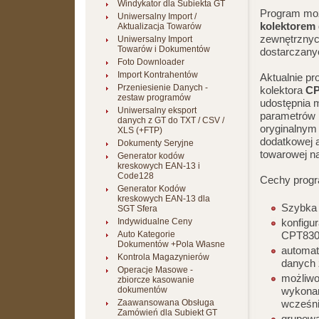
Windykator dla Subiekta GT
Program mo
Uniwersalny Import /
kolektorem
Aktualizacja Towarów
zewnętrzny
Uniwersalny Import
Towarów i Dokumentów
dostarczany
Foto Downloader
Import Kontrahentów
Aktualnie pr
Przeniesienie Danych -
kolektora
CP
zestaw programów
udostępnia m
Uniwersalny eksport
parametrów 
danych z GT do TXT / CSV /
oryginalnym
XLS (+FTP)
dodatkowej a
Dokumenty Seryjne
towarowej na
Generator kodów
kreskowych EAN-13 i
Code128
Cechy progr
Generator Kodów
kreskowych EAN-13 dla
Szybka 
SGT Sfera
Indywidualne Ceny
konfigu
Auto Kategorie
CPT83
Dokumentów +Pola Własne
automat
Kontrola Magazynierów
danych 
Operacje Masowe -
możliwo
zbiorcze kasowanie
dokumentów
wykonane
Zaawansowana Obsługa
wcześni
Zamówień dla Subiekt GT
grupowa